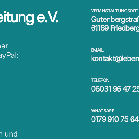
itung e.V.
VERANSTALTUNGSORT
Gutenbergstra
61169 Friedber
ner
EMAIL
ayPal:
kontakt@lebens
TELEFON
06031 96 47 2
WHATSAPP
0179 910 75 64
en und