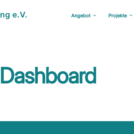
Angebot
Projekte
Beratungsstunden
YouTube: D
Veranstaltungen
Anlaufstel
Netzwerk
Fotoausstel
Dashboard
Bücherecke
Doku: The 
YouTube: Ü
Herberge: 