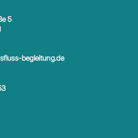
Lebensfluss Yoga
ße 5
g
fluss-begleitung.de
53