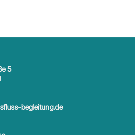
ße 5
g
fluss-begleitung.de