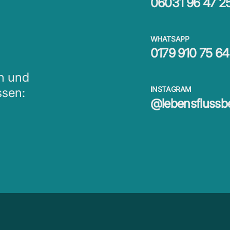
06031 96 47 2
WHATSAPP
0179 910 75 64
en und
INSTAGRAM
ssen:
@lebensflussb