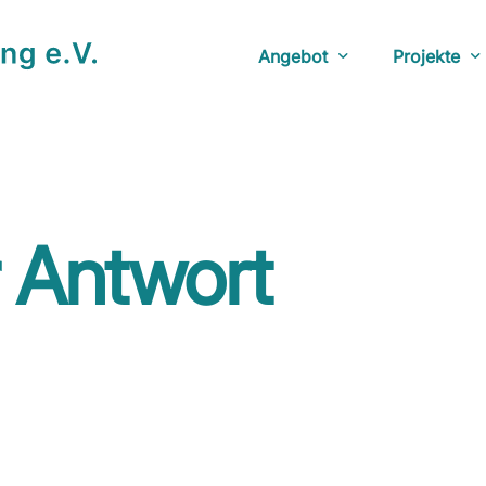
Angebot
Projekte
Beratungsstunden
YouTube: D
Veranstaltungen
Anlaufstel
Netzwerk
Fotoausstel
r Antwort
Bücherecke
Doku: The 
YouTube: Ü
Herberge: 