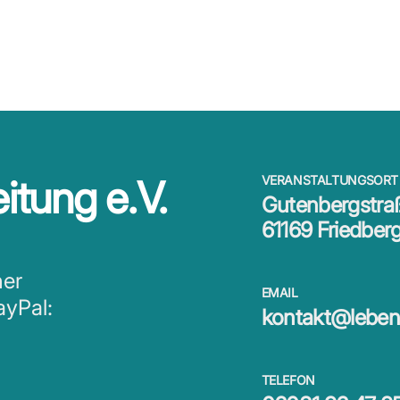
itung e.V.
VERANSTALTUNGSORT
Gutenbergstra
61169 Friedber
ner
EMAIL
ayPal:
kontakt@lebens
TELEFON