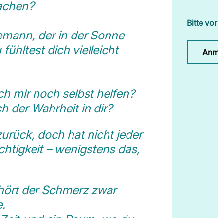
machen?
Bitte vo
eemann, der in der Sonne
fühltest dich vielleicht
Anm
ch mir noch selbst helfen?
 der Wahrheit in dir?
zurück, doch hat nicht jeder
htigkeit – wenigstens das,
 hört der Schmerz zwar
e.