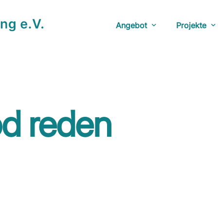
Angebot
Projekte
Beratungsstunden
YouTube: D
Veranstaltungen
Anlaufstel
Netzwerk
Fotoausstel
d reden
Bücherecke
Doku: The 
YouTube: Ü
Herberge: 