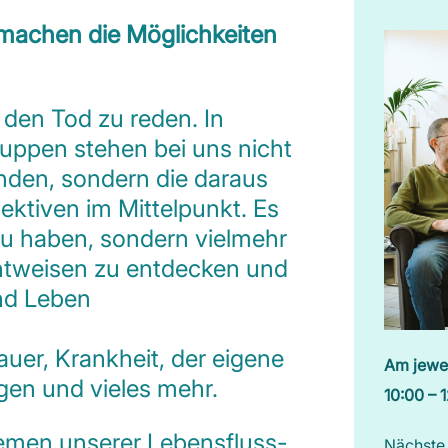
machen die Möglichkeiten
 den Tod zu reden. In
ruppen stehen bei uns nicht
nden, sondern die daraus
ktiven im Mittelpunkt. Es
 zu haben, sondern vielmehr
htweisen zu entdecken und
nd Leben
rauer, Krankheit, der eigene
Am jewei
agen und vieles mehr.
10:00 – 
hemen unserer
Lebensfluss-
Nächste