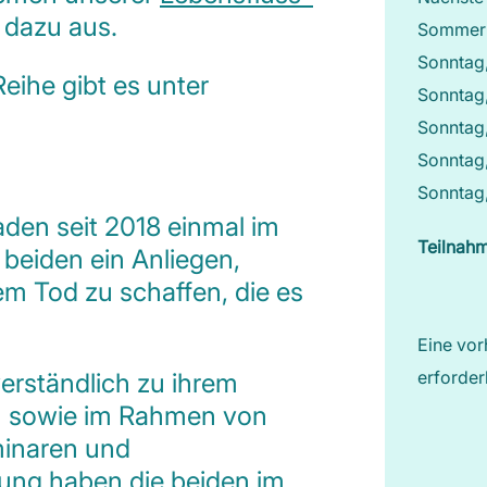
 dazu aus.
Sommerp
Sonntag,
eihe gibt es unter
Sonntag
Sonntag,
Sonntag
Sonntag
aden seit 2018 einmal im
Teilnah
 beiden ein Anliegen,
m Tod zu schaffen, die es
Eine vor
erforder
verständlich zu ihrem
n sowie im Rahmen von
inaren und
tung haben die beiden im