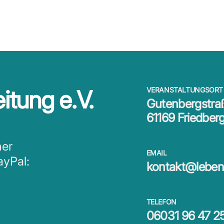
itung e.V.
VERANSTALTUNGSORT
Gutenbergstra
61169 Friedber
ner
EMAIL
ayPal:
kontakt@lebens
TELEFON
06031 96 47 2