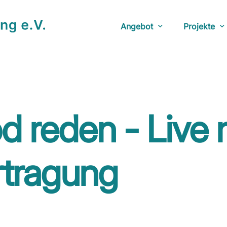
Angebot
Projekte
Beratungsstunden
YouTube: D
Veranstaltungen
Anlaufstel
Netzwerk
Fotoausstel
d reden - Live 
Bücherecke
Doku: The 
YouTube: Ü
rtragung
Herberge: 