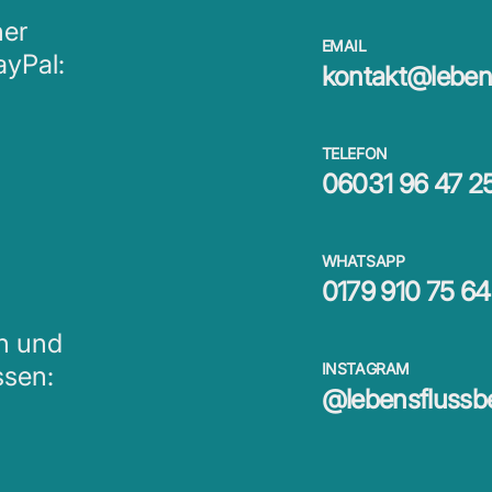
ner
EMAIL
ayPal:
kontakt@lebens
TELEFON
06031 96 47 2
WHATSAPP
0179 910 75 64
en und
INSTAGRAM
ssen:
@lebensflussb