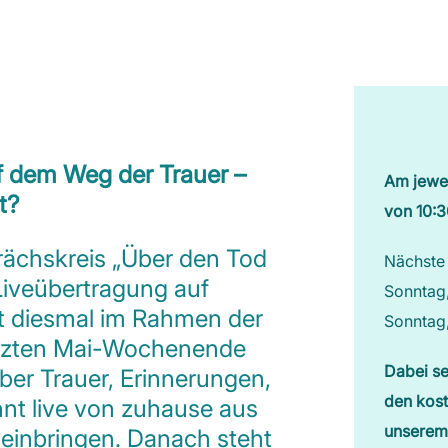
f dem Weg der Trauer –
Am jewei
bt?
von 10:3
rächskreis „Über den Tod
Nächste
Liveübertragung auf
Sonntag,
t diesmal im Rahmen der
Sonntag,
letzten Mai-Wochenende
Dabei se
über Trauer, Erinnerungen,
den kost
nnt live von zuhause aus
unserem
einbringen. Danach steht