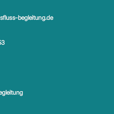
fluss-begleitung.de
53
egleitung