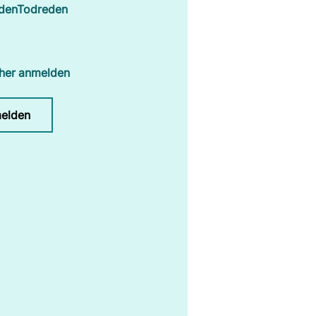
denTodreden
rher anmelden
elden